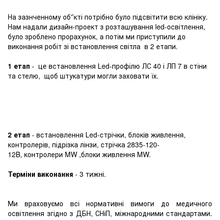
На зазнченному об'ʼкті потрібно було підсвітити всю клініку.
Нам надали дизайн-проект з розташування led-освітлення,
було зроблено прорахунок, а потім ми приступили до
виконання робіт зі встановлення світла в 2 етапи.
1 етап
- це встановлення Led-профілю ЛС 40 і ЛП 7 в стіни
та стелю, щоб штукатури могли заховати їх.
2 етап
- встановлення Led-стрічки, блоків живлення,
контролерів, підрізка лінзи, стрічка 2835-120-
12B, контролери MW ,блоки живлення MW.
Терміни виконання
- 3 тижні.
Ми враховуємо всі нормативні вимоги до медичного
освітлення згідно з ДБН, СНіП, міжнародними стандартами.