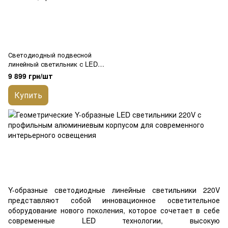
Светодиодный подвесной
линейный светильник с LED
профиля Y-образный LIEL
9 899 грн/шт
1000х40х43.6мм 220V Premium,
арт. L089
Купить
Y-образные светодиодные линейные светильники 220V
представляют собой инновационное осветительное
оборудование нового поколения, которое сочетает в себе
современные LED технологии, высокую