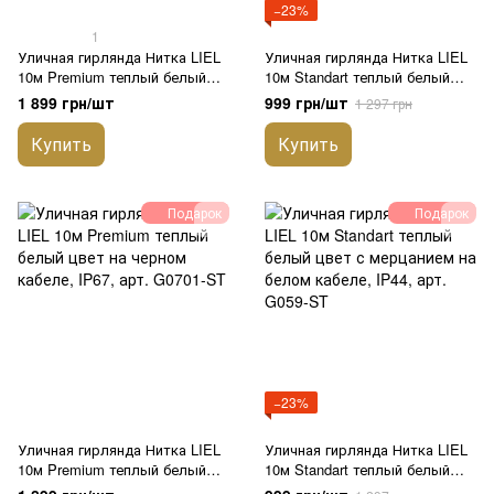
−23%
1
Уличная гирлянда Нитка LIEL
Уличная гирлянда Нитка LIEL
10м Premium теплый белый
10м Standart теплый белый
цвет с мерцанием на черном
цвет на черном кабеле, IP44,
1 899 грн/шт
999 грн/шт
1 297 грн
кабеле, IP67, арт. G055-ST
арт. G066-ST
Купить
Купить
Подарок
Подарок
−23%
Уличная гирлянда Нитка LIEL
Уличная гирлянда Нитка LIEL
10м Premium теплый белый
10м Standart теплый белый
цвет на черном кабеле, IP67,
цвет с мерцанием на белом