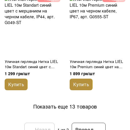
Уличная гирлянда Нитка LIEL
Уличная гирлянда Нитка LIEL
10м Standart синий цвет с
10м Premium синий цвет на
мерцанием на черном кабеле,
черном кабеле, IP67, арт.
1 299 грн/шт
1 899 грн/шт
IP44, арт. G049-ST
G0555-ST
Купить
Купить
Показать еще 13 товаров
Назад
Вперед
1
из 2