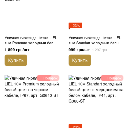
−23%
Уличная гирлянда Нитка LIEL
Уличная гирлянда Нитка LIEL
10м Premium холодный белый
10м Standart холодный белый
цвет с мерцанием на черном
цвет на черном кабеле, IP44,
1 899 грн/шт
999 грн/шт
1 297 грн
кабеле, IP67, арт. G056-ST
арт. G067-ST
Купить
Купить
Подарок
Подарок
−23%