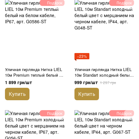
Подарок
Подарок
−23%
Уличная гирлянда Нитка LIEL
Уличная гирлянда Нитка LIEL
10м Premium теплый белый на
10м Standart холодный белый
белом кабеле, IP67, арт.
цвет с мерцанием на черном
1 899 грн/шт
999 грн/шт
1 297 грн
G0586-ST
кабеле, IP44, арт. G048-ST
Купить
Купить
Подарок
Подарок