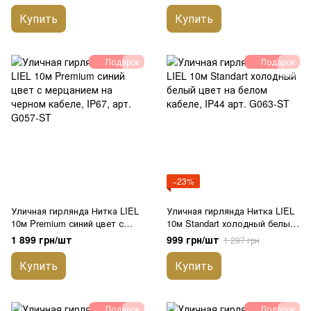
кабеле, IP67, арт. G065-ST
арт. G110-ST
Купить
Купить
Подарок
Подарок
−23%
Уличная гирлянда Нитка LIEL
Уличная гирлянда Нитка LIEL
10м Premium синий цвет с
10м Standart холодный белый
мерцанием на черном кабеле,
цвет на белом кабеле, IP44
1 899 грн/шт
999 грн/шт
1 297 грн
IP67, арт. G057-ST
арт. G063-ST
Купить
Купить
Подарок
Подарок