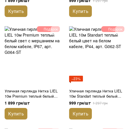
1 899 грн/шт
999 грн/шт
1 297 грн
арт. G0701-ST
кабеле, IP44, арт. G059-ST
Купить
Купить
Подарок
Подарок
−23%
Уличная гирлянда Нитка LIEL
Уличная гирлянда Нитка LIEL
10м Premium теплый белый
10м Standart теплый белый
свет с мерцанием на белом
цвет на белом кабеле, IP44,
1 899 грн/шт
999 грн/шт
1 297 грн
кабеле, IP67, арт. G064-ST
арт. G062-ST
Купить
Купить