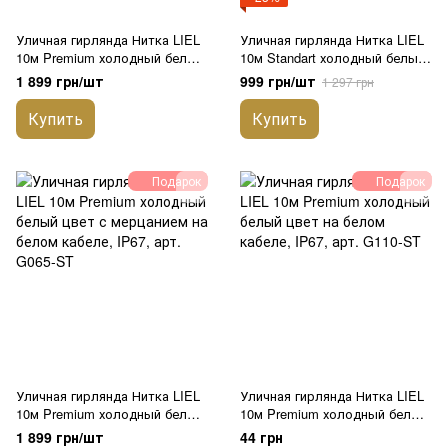
Уличная гирлянда Нитка LIEL
Уличная гирлянда Нитка LIEL
10м Premium холодный белый
10м Standart холодный белый
цвет на черном кабеле, IP67,
цвет с мерцанием на белом
1 899 грн/шт
999 грн/шт
1 297 грн
арт. G0640-ST
кабеле, IP44, арт. G060-ST
Купить
Купить
Подарок
Подарок
Уличная гирлянда Нитка LIEL
Уличная гирлянда Нитка LIEL
10м Premium холодный белый
10м Premium холодный белый
цвет с мерцанием на белом
цвет на белом кабеле, IP67,
1 899 грн/шт
44 грн