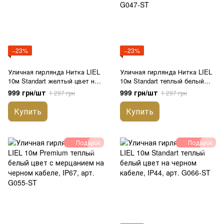
−23%
−23%
Уличная гирлянда Нитка LIEL
Уличная гирлянда Нитка LIEL
10м Standart желтый цвет на
10м Standart теплый белый
черном кабеле, IP44, арт.
цвет с мерцанием на черном
999 грн/шт
999 грн/шт
1 297 грн
1 297 грн
G100-ST
кабеле IP44, арт. G047-ST
Купить
Купить
Подарок
Подарок