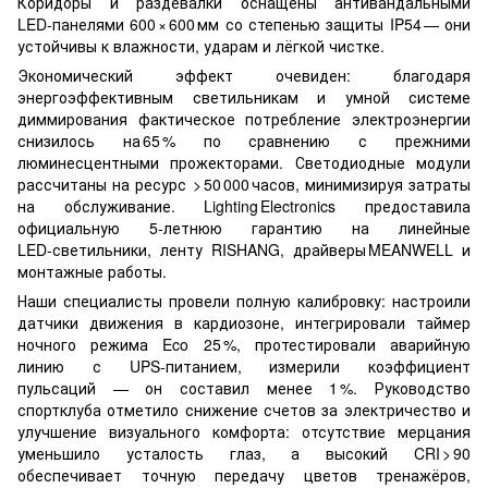
Коридоры и раздевалки оснащены антивандальными
LED‑панелями 600 × 600 мм со степенью защиты IP54 — они
устойчивы к влажности, ударам и лёгкой чистке.
Экономический эффект очевиден: благодаря
энергоэффективным светильникам и умной системе
диммирования фактическое потребление электроэнергии
снизилось на 65 % по сравнению с прежними
люминесцентными прожекторами. Светодиодные модули
рассчитаны на ресурс > 50 000 часов, минимизируя затраты
на обслуживание. Lighting Electronics предоставила
официальную 5‑летнюю гарантию на линейные
LED‑светильники, ленту RISHANG, драйверы MEANWELL и
монтажные работы.
Наши специалисты провели полную калибровку: настроили
датчики движения в кардиозоне, интегрировали таймер
ночного режима Eco 25 %, протестировали аварийную
линию с UPS‑питанием, измерили коэффициент
пульсаций — он составил менее 1 %. Руководство
спортклуба отметило снижение счетов за электричество и
улучшение визуального комфорта: отсутствие мерцания
уменьшило усталость глаз, а высокий CRI > 90
обеспечивает точную передачу цветов тренажёров,