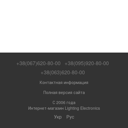
+38(067)620-80-00
+38(095)920-80-00
+38(063)620-80-00
Контактная информация
Полная версия сайта
С 2006 года
Интернет-магазин Lighting Electronics
Укр
Рус