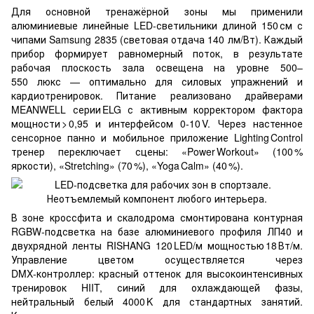
Для основной тренажёрной зоны мы применили
алюминиевые линейные LED‑светильники длиной 150 см с
чипами Samsung 2835 (световая отдача 140 лм/Вт). Каждый
прибор формирует равномерный поток, в результате
рабочая плоскость зала освещена на уровне 500–
550 люкс — оптимально для силовых упражнений и
кардиотренировок. Питание реализовано драйверами
MEANWELL серии ELG с активным корректором фактора
мощности > 0,95 и интерфейсом 0‑10 V. Через настенное
сенсорное панно и мобильное приложение Lighting Control
тренер переключает сцены: «Power Workout» (100 %
яркости), «Stretching» (70 %), «Yoga Calm» (40 %).
В зоне кроссфита и скалодрома смонтирована контурная
RGBW‑подсветка на базе алюминиевого профиля ЛП40 и
двухрядной ленты RISHANG 120 LED/м мощностью 18 Вт/м.
Управление цветом осуществляется через
DMX‑контроллер: красный оттенок для высокоинтенсивных
тренировок HIIT, синий для охлаждающей фазы,
нейтральный белый 4000 K для стандартных занятий.