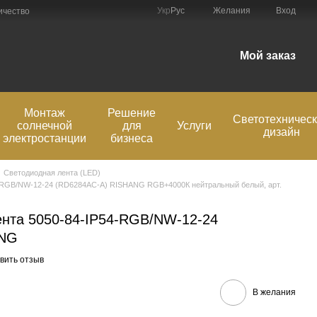
Укр
Рус
Желания
Вход
ичество
Мой заказ
Монтаж
Решение
Светотехничес
солнечной
для
Услуги
дизайн
электростанции
бизнеса
Светодиодная лента (LED)
4-RGB/NW-12-24 (RD6284AC-A) RISHANG RGB+4000К нейтральный белый, арт.
нта 5050-84-IP54-RGB/NW-12-24
ANG
вить отзыв
В желания