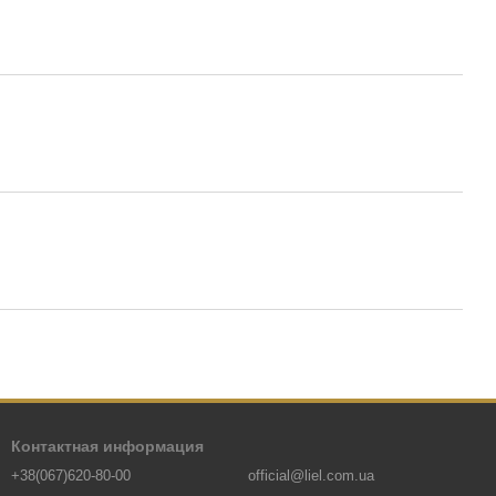
Контактная информация
+38(067)620-80-00
official@liel.com.ua