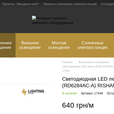
Проекты "Звездное небо"
Проекты солнечных электростанций
Сотрудн
рмация
Блог
Обмен и возврат
реннее
Внешнее
Монтаж
Солнечные
щение
освещение
освещения
электростанции
Главная
Внутреннее освещение
Светодиодная LED лента 5050-84-IP5
17446
Светодиодная LED ле
(RD6284AC-A) RISH
В наличии
Артикул: 17446
Оста
640 грн/м