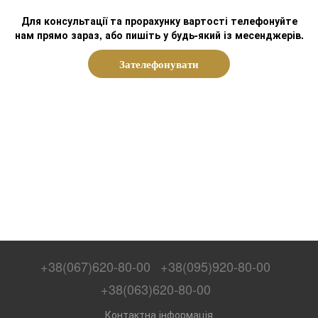
Для консультації та прорахунку вартості телефонуйте
нам прямо зараз, або пишіть у будь-який із месенджерів.
Зателефонувати
+38(067)620-80-00
+38(095)920-80-00
+38(063)620-80-00
Контактна інформація