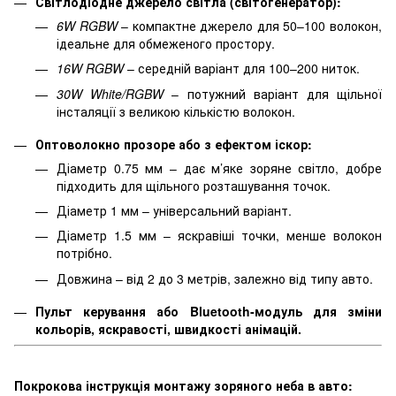
Світлодіодне джерело світла (світогенератор):
6W RGBW
– компактне джерело для 50–100 волокон,
ідеальне для обмеженого простору.
16W RGBW
– середній варіант для 100–200 ниток.
30W White/RGBW
– потужний варіант для щільної
інсталяції з великою кількістю волокон.
Оптоволокно прозоре або з ефектом іскор:
Діаметр 0.75 мм – дає м’яке зоряне світло, добре
підходить для щільного розташування точок.
Діаметр 1 мм – універсальний варіант.
Діаметр 1.5 мм – яскравіші точки, менше волокон
потрібно.
Довжина – від 2 до 3 метрів, залежно від типу авто.
Пульт керування або Bluetooth-модуль для зміни
кольорів, яскравості, швидкості анімацій.
Покрокова інструкція монтажу зоряного неба в авто: