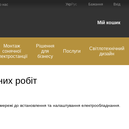
Укр
Рус
Бажання
Вхід
о нас
Мій кошик
Монтаж
Рішення
Світлотехнічний
сонячної
для
Послуги
дизайн
лектростанції
бізнесу
их робіт
ромережі до встановлення та налаштування електрообладнання.