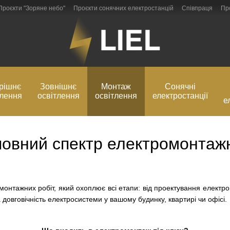
Проєкти "Зоряне небо"
Проєкти сонячних електростанцій
Співпраця
Пр
Блог
Обмін та повернення
рішнє
Зовнішнє
Монтаж
Сонячні
тлення
освітлення
освітлення
електростанції
е
повний спектр електромонтажн
монтажних робіт, який охоплює всі етапи: від проектування елект
довговічність електросистеми у вашому будинку, квартирі чи офісі.