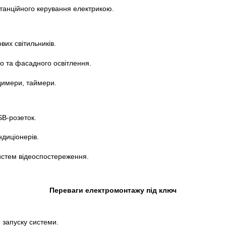
танційного керування електрикою.
вих світильників.
о та фасадного освітлення.
 димери, таймери.
SB-розеток.
ндиціонерів.
истем відеоспостереження.
Переваги електромонтажу під ключ
 запуску системи.