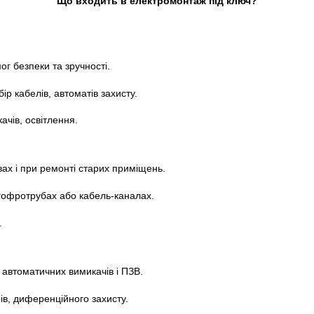
Що входить в електромонтаж під ключ?
г безпеки та зручності.
р кабелів, автоматів захисту.
чів, освітлення.
х і при ремонті старих приміщень.
гофротрубах або кабель-каналах.
.
автоматичних вимикачів і ПЗВ.
ів, диференційного захисту.