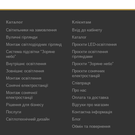
Каталог
Клієнтам
Світильники на замовлення
Вхід до кабінету
Вуличні гірлянди
Каталог
Монтаж світлодіодних гірлянд
Проєкти LED-освітлення
Система підсвітки "Зоряне
Проєкти освітлення
небо"
гірляндами
Внутрішнє освітлення
Проєкти "Зоряне небо"
Зовнішнє освітлення
Проєкти сонячних
електростанцій
Монтаж освітлення
Співпраця
Сонячні електростанції
Про нас
Монтаж сонячної
електростанції
Оплата та доставка
Рішення для бізнесу
Відгуки про магазин
Послуги
Контактна інформація
Світлотехнічний дизайн
Блог
Обмін та повернення