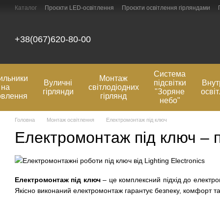
Перейти до основного контенту
Каталог
Проєкти LED-освітлення
Проєкти освітлення гірляндами
Оплата та доставка
Відгуки про магазин
Контактна інформація
+38(067)620-80-00
Система
ильники
Монтаж
Вуличні
підсвітки
Внут
на
світлодіодних
гірлянди
"Зоряне
осві
овлення
гірлянд
небо"
Головна
Монтаж освітлення
Електромонтаж під ключ
Електромонтаж під ключ – 
Електромонтаж під ключ
– це комплексний підхід до електро
Якісно виконаний електромонтаж гарантує безпеку, комфорт та 