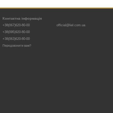
Контактна інформація
+38(067)620-80-00
official@liel.com.ua
+38(095)920-80-00
+38(063)620-80-00
Передзвонити вам?