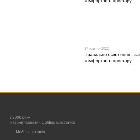
17 жовтня 2022
Правильне освітлення - за
комфортного простору
З 2006 року
Інтернет-магазин Lighting Electronics
Мобільна версія