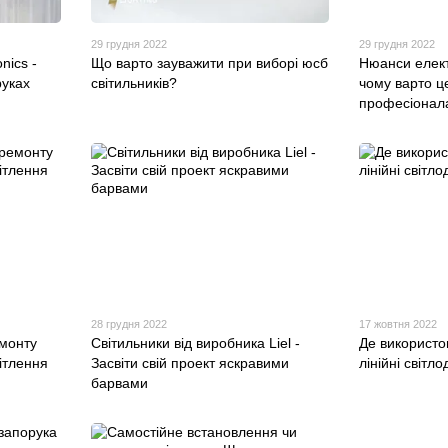
29 грудня 2022
29 грудня 2022
nics -
Що варто зауважити при виборі юсб
Нюанси елект
руках
світильників?
чому варто ц
професіонал
28 грудня 2022
17 жовтня 2022
емонту
Світильники від виробника Liel -
Де використо
ітлення
Засвіти свій проект яскравими
лінійні світл
барвами