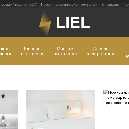
Проєкти "Зоряне небо"
Проєкти сонячних електростанцій
Співпраця
Пр
Блог
Обмін та повернення
рішнє
Зовнішнє
Монтаж
Сонячні
тлення
освітлення
освітлення
електростанції
е