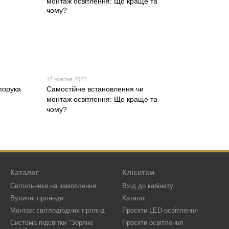
17 жовтня 2022
порука
Самостійне встановлення чи
монтаж освітлення: Що краще та
чому?
Каталог
Клієнтам
Світильники на замовлення
Вхід до кабінету
Вуличні гірлянди
Каталог
Монтаж світлодіодних гірлянд
Проєкти LED-освітлення
Система підсвітки "Зоряне
Проєкти освітлення