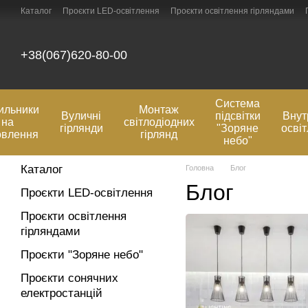
Перейти до основного контенту
Каталог
Проєкти LED-освітлення
Проєкти освітлення гірляндами
Оплата та доставка
Відгуки про магазин
Контактна інформація
+38(067)620-80-00
Система
ильники
Монтаж
Вуличні
підсвітки
Внут
на
світлодіодних
гірлянди
"Зоряне
осві
овлення
гірлянд
небо"
Каталог
Головна
Блог
Блог
Проєкти LED-освітлення
Проєкти освітлення
гірляндами
Проєкти "Зоряне небо"
Проєкти сонячних
електростанцій