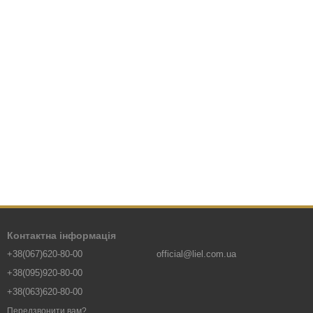
Контактна інформація
+38(067)620-80-00
official@liel.com.ua
+38(095)920-80-00
+38(063)620-80-00
Передзвонити вам?