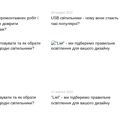
29 грудня 2022
ромонтажних робіт і
USB світильники - чому вони стають
е довірити
такі популярні?
ам?
17 жовтня 2022
вувати та як обрати
“Liel” - ми підберемо правильне
одіодні світильники?
освітлення для вашого дизайну