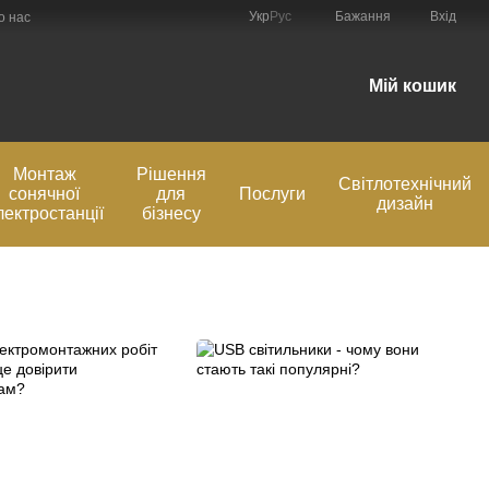
Укр
Рус
Бажання
Вхід
о нас
Мій кошик
Монтаж
Рішення
Світлотехнічний
сонячної
для
Послуги
дизайн
лектростанції
бізнесу