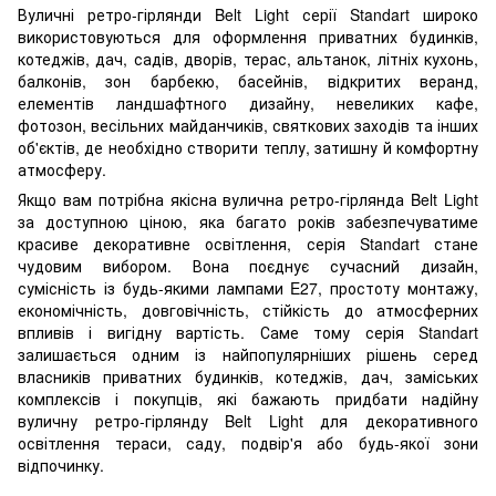
Вуличні ретро-гірлянди Belt Light серії Standart широко
використовуються для оформлення приватних будинків,
котеджів, дач, садів, дворів, терас, альтанок, літніх кухонь,
балконів, зон барбекю, басейнів, відкритих веранд,
елементів ландшафтного дизайну, невеликих кафе,
фотозон, весільних майданчиків, святкових заходів та інших
об'єктів, де необхідно створити теплу, затишну й комфортну
атмосферу.
Якщо вам потрібна якісна вулична ретро-гірлянда Belt Light
за доступною ціною, яка багато років забезпечуватиме
красиве декоративне освітлення, серія Standart стане
чудовим вибором. Вона поєднує сучасний дизайн,
сумісність із будь-якими лампами E27, простоту монтажу,
економічність, довговічність, стійкість до атмосферних
впливів і вигідну вартість. Саме тому серія Standart
залишається одним із найпопулярніших рішень серед
власників приватних будинків, котеджів, дач, заміських
комплексів і покупців, які бажають придбати надійну
вуличну ретро-гірлянду Belt Light для декоративного
освітлення тераси, саду, подвір'я або будь-якої зони
відпочинку.