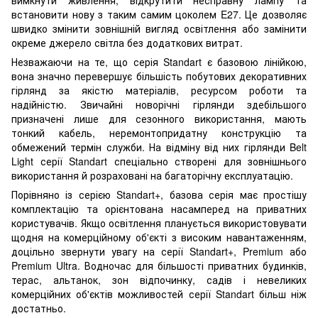
встановити нову з таким самим цоколем E27. Це дозволяє
швидко змінити зовнішній вигляд освітлення або замінити
окреме джерело світла без додаткових витрат.
Незважаючи на те, що серія Standart є базовою лінійкою,
вона значно перевершує більшість побутових декоративних
гірлянд за якістю матеріалів, ресурсом роботи та
надійністю. Звичайні новорічні гірлянди здебільшого
призначені лише для сезонного використання, мають
тонкий кабель, неремонтопридатну конструкцію та
обмежений термін служби. На відміну від них гірлянди Belt
Light серії Standart спеціально створені для зовнішнього
використання й розраховані на багаторічну експлуатацію.
Порівняно із серією Standart+, базова серія має простішу
комплектацію та орієнтована насамперед на приватних
користувачів. Якщо освітлення планується використовувати
щодня на комерційному об'єкті з високим навантаженням,
доцільно звернути увагу на серії Standart+, Premium або
Premium Ultra. Водночас для більшості приватних будинків,
терас, альтанок, зон відпочинку, садів і невеликих
комерційних об'єктів можливостей серії Standart більш ніж
достатньо.