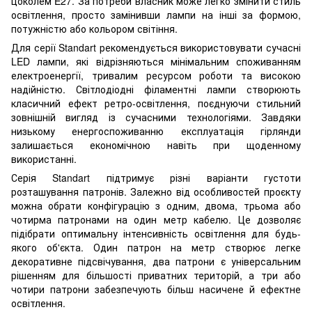
цоколем E27. За потреби власник може легко змінити стиль
освітлення, просто замінивши лампи на інші за формою,
потужністю або кольором світіння.
Для серії Standart рекомендується використовувати сучасні
LED лампи, які відрізняються мінімальним споживанням
електроенергії, тривалим ресурсом роботи та високою
надійністю. Світлодіодні філаментні лампи створюють
класичний ефект ретро-освітлення, поєднуючи стильний
зовнішній вигляд із сучасними технологіями. Завдяки
низькому енергоспоживанню експлуатація гірлянди
залишається економічною навіть при щоденному
використанні.
Серія Standart підтримує різні варіанти густоти
розташування патронів. Залежно від особливостей проєкту
можна обрати конфігурацію з одним, двома, трьома або
чотирма патронами на один метр кабелю. Це дозволяє
підібрати оптимальну інтенсивність освітлення для будь-
якого об'єкта. Один патрон на метр створює легке
декоративне підсвічування, два патрони є універсальним
рішенням для більшості приватних територій, а три або
чотири патрони забезпечують більш насичене й ефектне
освітлення.