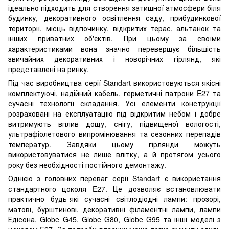
ідеально підходить для створення затишної атмосфери біля
будинку, декоративного освітлення саду, прибудинкової
території, місць відпочинку, відкритих терас, альтанок та
інших приватних об'єктів. При цьому за своїми
характеристиками вона значно перевершує більшість
звичайних декоративних і новорічних гірлянд, які
представлені на ринку.
Під час виробництва серії Standart використовуються якісні
комплектуючі, надійний кабель, герметичні патрони E27 та
сучасні технології складання. Усі елементи конструкції
розраховані на експлуатацію під відкритим небом і добре
витримують вплив дощу, снігу, підвищеної вологості,
ультрафіолетового випромінювання та сезонних перепадів
температур. Завдяки цьому гірлянди можуть
використовуватися не лише влітку, а й протягом усього
року без необхідності постійного демонтажу.
Однією з головних переваг серії Standart є використання
стандартного цоколя E27. Це дозволяє встановлювати
практично будь-які сучасні світлодіодні лампи: прозорі,
матові, бурштинові, декоративні філаментні лампи, лампи
Едісона, Globe G45, Globe G80, Globe G95 та інші моделі з