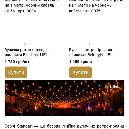
2
1
Вулична ретро гірлянда
Вулична ретро гірлянда
лампочки Belt Light LIEL
лампочки Belt Light LIEL
Standart IP44 E27 2 патрони на
Standart IP44 E27 2 патрони на
1 750 грн/шт
1 499 грн/шт
1 метр, чорний кабель 10,5м,
1 метр на чорному кабелі арт.
арт. 0034
0035
Купити
Купити
Серія Standart — це базова лінійка вуличних ретро-гірлянд