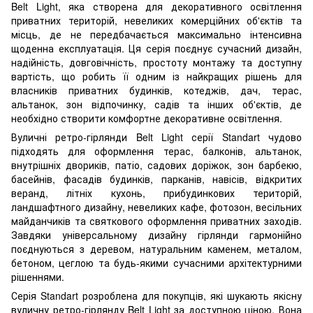
Belt Light, яка створена для декоративного освітлення
приватних територій, невеликих комерційних об'єктів та
місць, де не передбачається максимально інтенсивна
щоденна експлуатація. Ця серія поєднує сучасний дизайн,
надійність, довговічність, простоту монтажу та доступну
вартість, що робить її одним із найкращих рішень для
власників приватних будинків, котеджів, дач, терас,
альтанок, зон відпочинку, садів та інших об'єктів, де
необхідно створити комфортне декоративне освітлення.
Вуличні ретро-гірлянди Belt Light серії Standart чудово
підходять для оформлення терас, балконів, альтанок,
внутрішніх двориків, патіо, садових доріжок, зон барбекю,
басейнів, фасадів будинків, парканів, навісів, відкритих
веранд, літніх кухонь, прибудинкових територій,
ландшафтного дизайну, невеликих кафе, фотозон, весільних
майданчиків та святкового оформлення приватних заходів.
Завдяки універсальному дизайну гірлянди гармонійно
поєднуються з деревом, натуральним каменем, металом,
бетоном, цеглою та будь-якими сучасними архітектурними
рішеннями.
Серія Standart розроблена для покупців, які шукають якісну
вуличну ретро-гірлянду Belt Light за доступною ціною. Вона