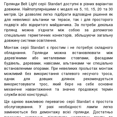
Гірлянди Belt Light серії Standart доступні в різних варіантах
довжини. Найпопулярнішими є моделі на 5, 10, 15, 20 та 30
метрів. Це дозволяє легко підібрати відповідне рішення як
для невеликої альтанки чи тераси, так і для просторого
подвір'я або відкритого майданчика. За потреби декілька
гірлянд можна з'єднати між собою за допомогою
спеціальних герметичних конекторів, збільшуючи загальну
довжину системи освітлення.
Монтаж серії Standart є простим і не потребує складного
обладнання. Гірлянди можна встановлювати між
дерев'яними або металевими стовпами, фасадами
будівель, деревами, навісами, альтанками чи спеціально
встановленими опорами. При невеликих прольотах монтаж
можливий без використання сталевого несучого троса,
однак для довших ділянок рекомендується
використовувати трос, який бере на себе основне
механічне навантаження та значно продовжує термін
служби всієї конструкції.
Ще однією важливою перевагою серії Standart є простота
обслуговування. У разі необхідності лампи легко
замінюються без демонтажу всієї гірлянди. Достатньо
вимкнути живлення, відкрутити несправну лампу та