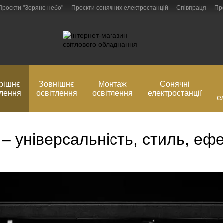
Проєкти "Зоряне небо"
Проєкти сонячних електростанцій
Співпраця
Пр
Блог
Обмін та повернення
рішнє
Зовнішнє
Монтаж
Сонячні
тлення
освітлення
освітлення
електростанції
е
– універсальність, стиль, еф