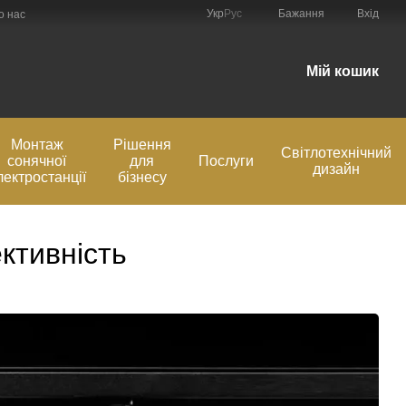
Укр
Рус
Бажання
Вхід
о нас
Мій кошик
Монтаж
Рішення
Світлотехнічний
сонячної
для
Послуги
дизайн
лектростанції
бізнесу
ективність