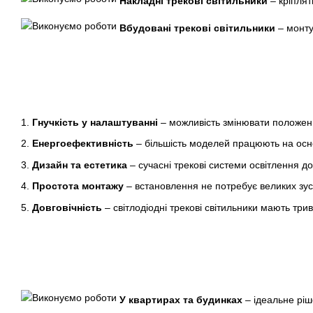
Накладні трекові світильники
– кріплят
Вбудовані трекові світильники
– монту
1.
Гнучкість у налаштуванні
– можливість змінювати положенн
2.
Енергоефективність
– більшість моделей працюють на осно
3.
Дизайн та естетика
– сучасні трекові системи освітлення дос
4.
Простота монтажу
– встановлення не потребує великих зус
5.
Довговічність
– світлодіодні трекові світильники мають три
У квартирах та будинках
– ідеальне ріше