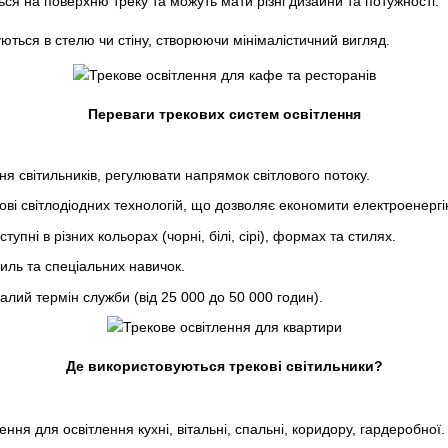
ься на поверхню треку та можуть мати різні дизайни та потужності.
ються в стелю чи стіну, створюючи мінімалістичний вигляд.
Переваги трекових систем освітлення
я світильників, регулювати напрямок світлового потоку.
ві світлодіодних технологій, що дозволяє економити електроенергі
тупні в різних кольорах (чорні, білі, сірі), формах та стилях.
иль та спеціальних навичок.
валий термін служби (від 25 000 до 50 000 годин).
Де використовуються трекові світильники?
ння для освітлення кухні, вітальні, спальні, коридору, гардеробної.