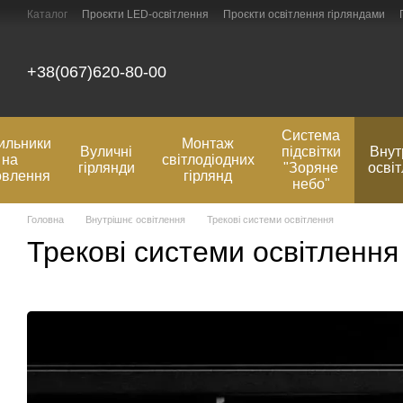
Перейти до основного контенту
Каталог
Проєкти LED-освітлення
Проєкти освітлення гірляндами
Оплата та доставка
Відгуки про магазин
Контактна інформація
+38(067)620-80-00
Система
ильники
Монтаж
Вуличні
підсвітки
Внут
на
світлодіодних
гірлянди
"Зоряне
осві
овлення
гірлянд
небо"
Головна
Внутрішнє освітлення
Трекові системи освітлення
Трекові системи освітлення 