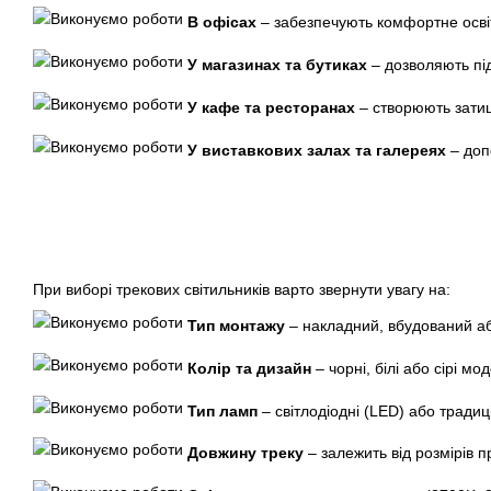
В офісах
– забезпечують комфортне освіт
У магазинах та бутиках
– дозволяють під
У кафе та ресторанах
– створюють затиш
У виставкових залах та галереях
– доп
При виборі трекових світильників варто звернути увагу на:
Тип монтажу
– накладний, вбудований аб
Колір та дизайн
– чорні, білі або сірі мо
Тип ламп
– світлодіодні (LED) або традиці
Довжину треку
– залежить від розмірів 