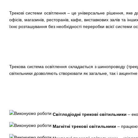
Трекові системи освітлення – це універсальне рішення, яке д
офісів, магазинів, ресторанів, кафе, виставкових залів та інш
їхнє розташування без необхідності переробки всієї системи ос
Трекова система освітлення складається з шинопроводу (треку)
світильники дозволяють створювати як загальне, так і акцентне
Світлодіодні трекові світильники
– еко
Магнітні трекові світильники
– працюют