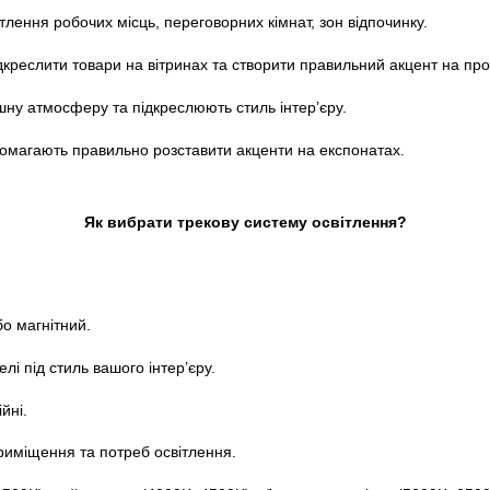
лення робочих місць, переговорних кімнат, зон відпочинку.
креслити товари на вітринах та створити правильний акцент на прод
ну атмосферу та підкреслюють стиль інтер’єру.
омагають правильно розставити акценти на експонатах.
Як вибрати трекову систему освітлення?
о магнітний.
делі під стиль вашого інтер’єру.
йні.
приміщення та потреб освітлення.