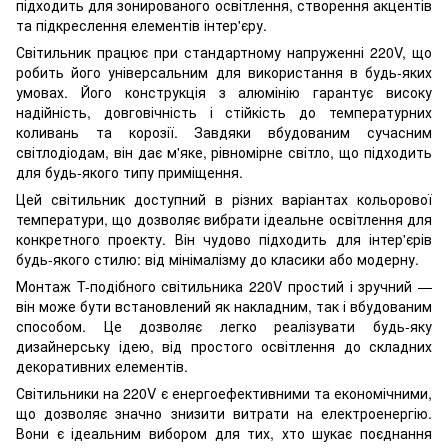
підходить для зонированого освітлення, створення акцентів
та підкреслення елементів інтер'єру.
Світильник працює при стандартному напруженні 220V, що
робить його універсальним для використання в будь-яких
умовах. Його конструкція з алюмінію гарантує високу
надійність, довговічність і стійкість до температурних
коливань та корозії. Завдяки вбудованим сучасним
світлодіодам, він дає м'яке, рівномірне світло, що підходить
для будь-якого типу приміщення.
Цей світильник доступний в різних варіантах кольорової
температури, що дозволяє вибрати ідеальне освітлення для
конкретного проекту. Він чудово підходить для інтер'єрів
будь-якого стилю: від мінімалізму до класики або модерну.
Монтаж T-подібного світильника 220V простий і зручний —
він може бути встановлений як накладним, так і вбудованим
способом. Це дозволяє легко реалізувати будь-яку
дизайнерську ідею, від простого освітлення до складних
декоративних елементів.
Світильники на 220V є енергоефективними та економічними,
що дозволяє значно знизити витрати на електроенергію.
Вони є ідеальним вибором для тих, хто шукає поєднання