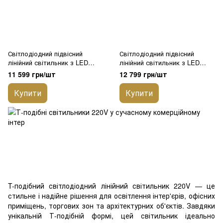
Світлодіодний підвісний
Світлодіодний підвісний
лінійний світильник з LED
лінійний світильник з LED
профілю Т-подібний LIEL
профілю Т-подібний LIEL
11 599 грн/шт
12 799 грн/шт
1200х1200х40х43.6 мм 220V
1500х1500х40х43.6 мм 220V
Premium, арт. L154
Premium, арт. L155
Купити
Купити
T-подібний світлодіодний лінійний світильник 220V — це
стильне і надійне рішення для освітлення інтер'єрів, офісних
приміщень, торгових зон та архітектурних об'єктів. Завдяки
унікальній Т-подібній формі, цей світильник ідеально