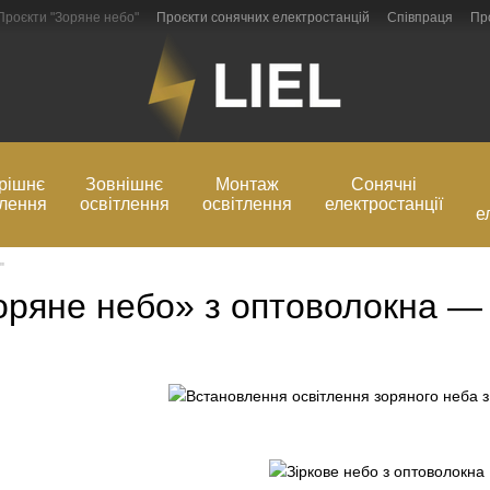
Проєкти "Зоряне небо"
Проєкти сонячних електростанцій
Співпраця
Пр
Блог
Обмін та повернення
рішнє
Зовнішнє
Монтаж
Сонячні
тлення
освітлення
освітлення
електростанції
е
"
оряне небо» з оптоволокна — 