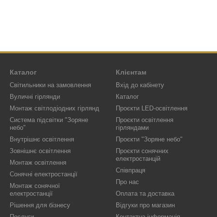
Каталог
Клієнтам
Світильники на замовлення
Вхід до кабінету
Вуличні гірлянди
Каталог
Монтаж світлодіодних гірлянд
Проєкти LED-освітлення
Система підсвітки "Зоряне
Проєкти освітлення
небо"
гірляндами
Внутрішнє освітлення
Проєкти "Зоряне небо"
Зовнішнє освітлення
Проєкти сонячних
електростанцій
Монтаж освітлення
Співпраця
Сонячні електростанції
Про нас
Монтаж сонячної
електростанції
Оплата та доставка
Рішення для бізнесу
Відгуки про магазин
Послуги
Контактна інформація