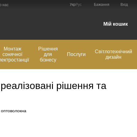
Укр
Рус
Бажання
Вхід
о нас
Мій кошик
Монтаж
Рішення
Світлотехнічний
сонячної
для
Послуги
дизайн
лектростанції
бізнесу
реалізовані рішення та