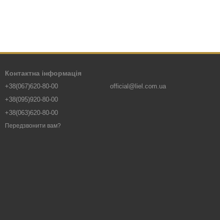
Контактна інформація
+38(067)620-80-00
official@liel.com.ua
+38(095)920-80-00
+38(063)620-80-00
Передзвонити вам?