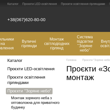
Перейти до основного контенту
Каталог
Проєкти LED-освітлення
Проєкти освітлення гірляндами
Оплата та доставка
Відгуки про магазин
Контактна інформація
+38(067)620-80-00
Система
ильники
Монтаж
Вуличні
підсвітки
Внут
на
світлодіодних
гірлянди
"Зоряне
осві
овлення
гірлянд
небо"
Каталог
Головна
Проєкти "Зоряне небо
Проєкти «З
Проєкти LED-освітлення
монтаж
Проєкти освітлення
гірляндами
Проєкти "Зоряне небо"
Монтаж зоряного неба з
оптоволокна для приватного
будинку