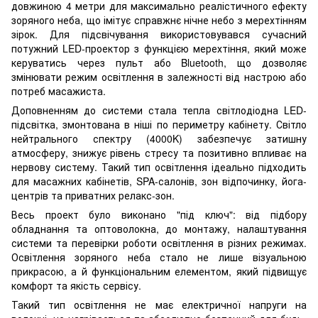
довжиною 4 метри для максимально реалістичного ефекту
зоряного неба, що імітує справжнє нічне небо з мерехтінням
зірок. Для підсвічування використовувався сучасний
потужний LED-проектор з функцією мерехтіння, який може
керуватись через пульт або Bluetooth, що дозволяє
змінювати режим освітлення в залежності від настрою або
потреб масажиста.
Доповненням до системи стала тепла світлодіодна LED-
підсвітка, змонтована в ніші по периметру кабінету. Світло
нейтрального спектру (4000K) забезпечує затишну
атмосферу, знижує рівень стресу та позитивно впливає на
нервову систему. Такий тип освітлення ідеально підходить
для масажних кабінетів, SPA-салонів, зон відпочинку, йога-
центрів та приватних релакс-зон.
Весь проект було виконано "під ключ": від підбору
обладнання та оптоволокна, до монтажу, налаштування
системи та перевірки роботи освітлення в різних режимах.
Освітлення зоряного неба стало не лише візуальною
прикрасою, а й функціональним елементом, який підвищує
комфорт та якість сервісу.
Такий тип освітлення не має електричної напруги на