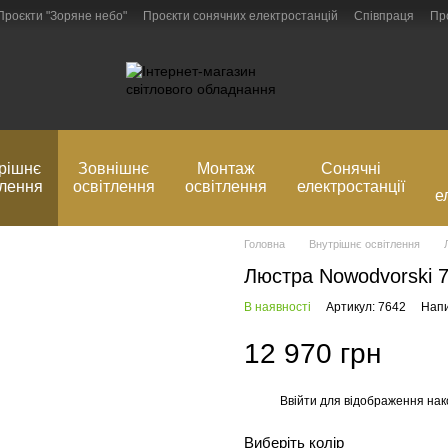
Проєкти "Зоряне небо"
Проєкти сонячних електростанцій
Співпраця
Пр
Блог
Обмін та повернення
рішнє
Зовнішнє
Монтаж
Сонячні
тлення
освітлення
освітлення
електростанції
е
Головна
Внутрішнє освітлення
Люстра Nowodvorski 7
В наявності
Артикул: 7642
Напи
12 970 грн
Ввійти
для відображення нак
%
Виберіть колір