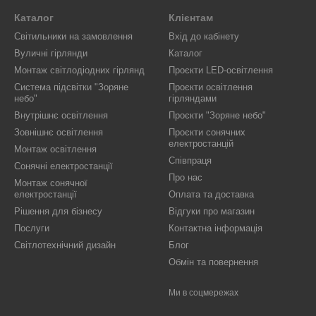
Каталог
Клієнтам
Світильники на замовлення
Вхід до кабінету
Вуличні гірлянди
Каталог
Монтаж світлодіодних гірлянд
Проєкти LED-освітлення
Система підсвітки "Зоряне
Проєкти освітлення
небо"
гірляндами
Внутрішнє освітлення
Проєкти "Зоряне небо"
Зовнішнє освітлення
Проєкти сонячних
електростанцій
Монтаж освітлення
Співпраця
Сонячні електростанції
Про нас
Монтаж сонячної
електростанції
Оплата та доставка
Рішення для бізнесу
Відгуки про магазин
Послуги
Контактна інформація
Світлотехнічний дизайн
Блог
Обмін та повернення
Ми в соцмережах