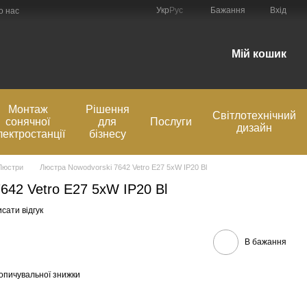
Укр
Рус
Бажання
Вхід
о нас
Мій кошик
Монтаж
Рішення
Світлотехнічний
сонячної
для
Послуги
дизайн
лектростанції
бізнесу
Люстри
Люстра Nowodvorski 7642 Vetro E27 5xW IP20 Bl
642 Vetro E27 5xW IP20 Bl
сати відгук
В бажання
опичувальної знижки