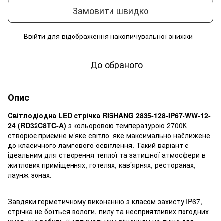
Замовити швидко
Ввійти
для відображення накопичувальної знижки
%
До обраного
Опис
Світлодіодна LED стрічка RISHANG 2835-128-IP67-WW-12-
24 (RD32C8TC-A)
з кольоровою температурою 2700K
створює приємне м’яке світло, яке максимально наближене
до класичного лампового освітлення. Такий варіант є
ідеальним для створення теплої та затишної атмосфери в
житлових приміщеннях, готелях, кав’ярнях, ресторанах,
лаунж-зонах.
Завдяки герметичному виконанню з класом захисту IP67,
стрічка не боїться вологи, пилу та несприятливих погодних
умов, що робить її оптимальним рішенням не лише для