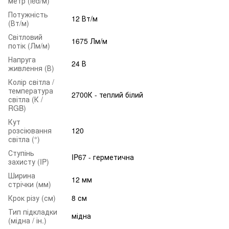
метр (led/м)
Потужність
12 Вт/м
(Вт/м)
Світловий
1675 Лм/м
потік (Лм/м)
Напруга
24 В
живлення (В)
Колір світла /
температура
2700К - теплий білий
світла (К /
RGB)
Кут
розсіювання
120
світла (°)
Ступінь
IP67 - герметична
захисту (IP)
Ширина
12 мм
стрічки (мм)
Крок різу (см)
8 см
Тип підкладки
мідна
(мідна / ін.)