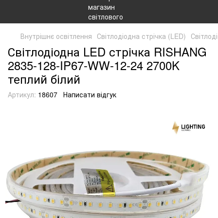
Внутрішнє освітлення
Світлодіодна стрічка (LED)
Світлод
Світлодіодна LED стрічка RISHANG
2835-128-IP67-WW-12-24 2700K
теплий білий
Артикул:
18607
Написати відгук