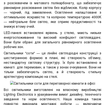
з розсіювачем із матового полікарбонату, що забезпечує
рівномірне розсіювання світла без відблисків. Колір корпусу
— чорний, під замовлення. Освітлення налаштоване з
оптимальною яскравістю та колірною температурою 4000K
— нейтральне біле світло, яке сприяє продуктивності та
знижує втому очей.
LED-панелі встановлені врівень у стелю, мають низьке
енергоспоживання та високий коефіцієнт світловіддачі.
Вони були обрані для загального рівномірного освітлення
робочих зон.
Світильники "соти" — це лінійні світлодіодні конструкції з
шестигранною формою в плані, які створюють об'ємну,
нестандартну світлову структуру. Їх було встановлено в
кімнаті для перемовин, а також у зонах очікування. Вони не
тільки забезпечують світло, а й створюють стильну
архітектурну композицію на стелі.
Всі світильники виготовлені на власному виробництві
Lighting Electronics з урахуванням вимог дизайну, технічного
завдання та норм освітленості. Наша команда також
повністю виконала монтажні роботи — включаючи