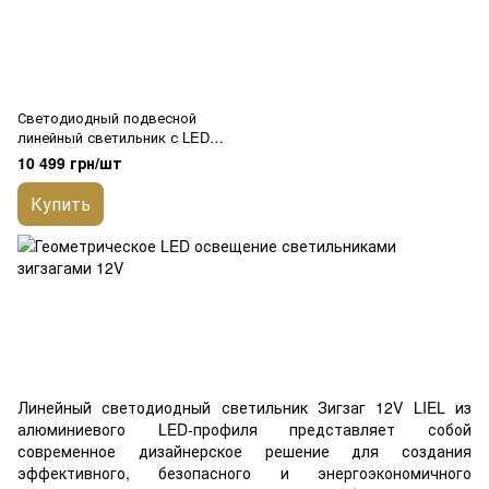
Светодиодный подвесной
линейный светильник с LED
профиля Зигзаг LIEL
10 499 грн/шт
1000х40х43.6 мм 12V Premium,
арт. L140
Купить
Линейный светодиодный светильник Зигзаг 12V LIEL из
алюминиевого LED-профиля представляет собой
современное дизайнерское решение для создания
эффективного, безопасного и энергоэкономичного