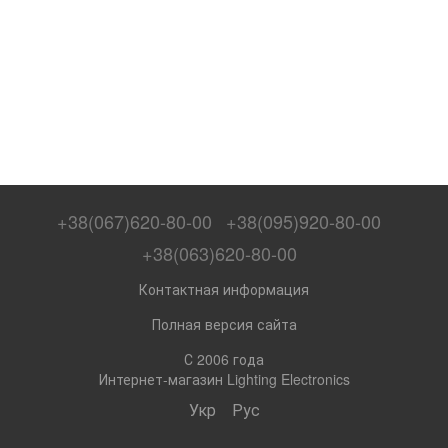
+38(067)620-80-00
+38(095)920-80-00
+38(063)620-80-00
Контактная информация
Полная версия сайта
С 2006 года
Интернет-магазин Lighting Electronics
Укр
Рус