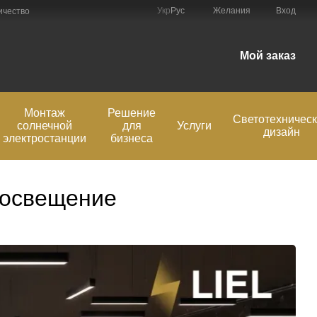
Укр
Рус
Желания
Вход
ичество
Мой заказ
Монтаж
Решение
Светотехничес
солнечной
для
Услуги
дизайн
электростанции
бизнеса
 освещение