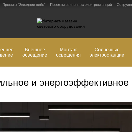
Проекты "Звездное небо"
Проекты солнечных электростанций
Сотрудн
рмация
Блог
Обмен и возврат
реннее
Внешнее
Монтаж
Солнечные
щение
освещение
освещения
электростанции
тильное и энергоэффективное