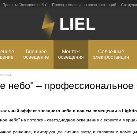
Проекты "Звездное небо"
Проекты солнечных электростанций
Сотрудн
рмация
Блог
Обмен и возврат
реннее
Внешнее
Монтаж
Солнечные
щение
освещение
освещения
электростанции
бизнеса
ое небо" – профессиональное
кальный эффект звездного неба в вашем помещении с Lighting
ичное решение, имитирующее сияние звезд и галактик с помощью