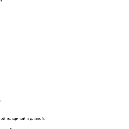
я.
я:
ной толщиной и длиной.