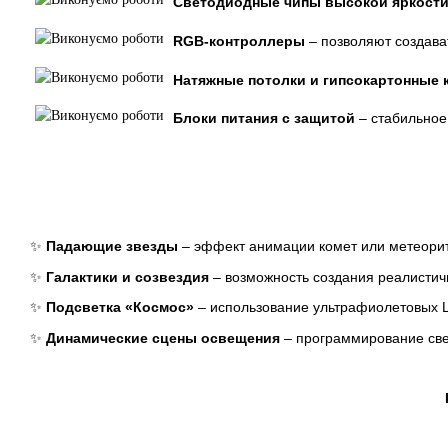
Светодиодные чипы высокой яркост
RGB-контроллеры
– позволяют создава
Натяжные потолки и гипсокартонные 
Блоки питания с защитой
– стабильное
✨
Падающие звезды
– эффект анимации комет или метеорит
✨
Галактики и созвездия
– возможность создания реалистичн
✨
Подсветка «Космос»
– использование ультрафиолетовых 
✨
Динамические сцены освещения
– программирование све