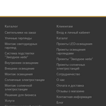
Каталог
Клиентам
Светильники на заказ
Вход в личный кабинет
Уличные гирлянды
Каталог
Монтаж светодиодных
Проекты LED-освещения
гирлянд
Проекты освещения
Система подстветки
гирляндами
"Звездное небо"
Проекты "Звездное небо"
Внутреннее освещение
Проекты солнечных
Внешнее освещение
электростанций
Монтаж освещения
Сотрудничество
Солнечные электростанции
О нас
Монтаж солнечной
Оплата и доставка
электростанции
Отзывы о магазине
Решение для бизнеса
Контактная информация
Услуги
Блог