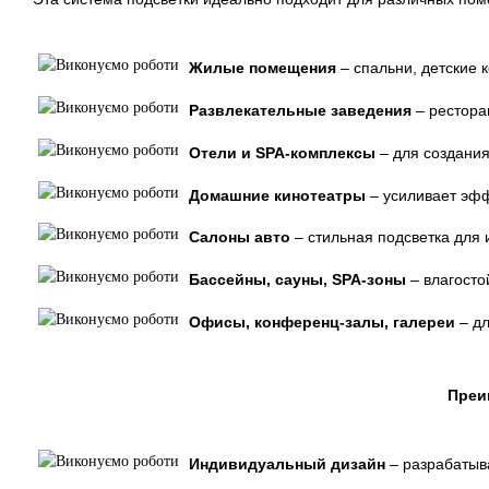
Жилые помещения
– спальни, детские 
Развлекательные заведения
– рестора
Отели и SPA-комплексы
– для создани
Домашние кинотеатры
– усиливает эфф
Салоны авто
– стильная подсветка для 
Бассейны, сауны, SPA-зоны
– влагосто
Офисы, конференц-залы, галереи
– дл
Преи
Индивидуальный дизайн
– разрабатыв