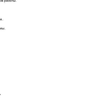
ов работы.
м.
мы.
?