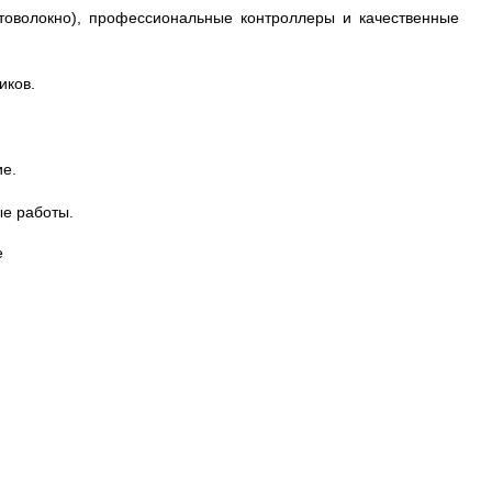
товолокно), профессиональные контроллеры и качественные
иков.
ие.
е работы.