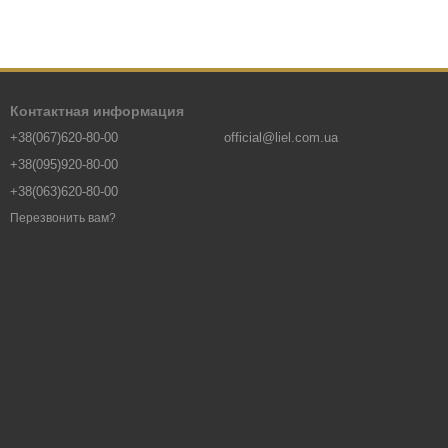
Контактная информация
+38(067)620-80-00
official@liel.com.ua
+38(095)920-80-00
+38(063)620-80-00
Перезвонить вам?