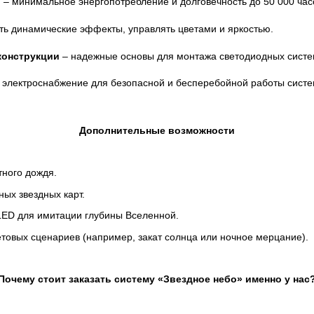
и
– минимальное энергопотребление и долговечность до 50 000 час
ть динамические эффекты, управлять цветами и яркостью.
конструкции
– надежные основы для монтажа светодиодных систе
 электроснабжение для безопасной и бесперебойной работы систе
Дополнительные возможности
ного дождя.
ых звездных карт.
LED для имитации глубины Вселенной.
товых сценариев (например, закат солнца или ночное мерцание).
Почему стоит заказать систему «Звездное небо» именно у нас