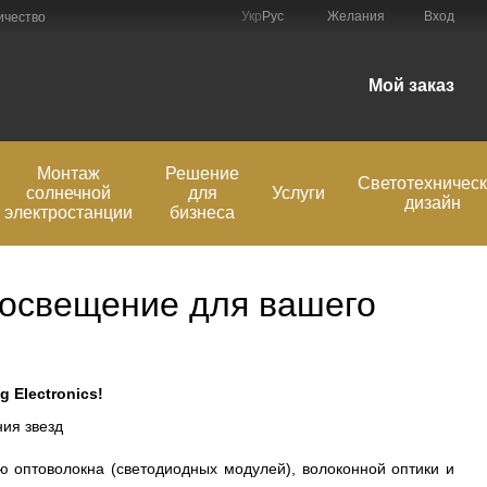
Укр
Рус
Желания
Вход
ичество
Мой заказ
Монтаж
Решение
Светотехничес
солнечной
для
Услуги
дизайн
электростанции
бизнеса
 освещение для вашего
 Electronics!
 оптоволокна (светодиодных модулей), волоконной оптики и