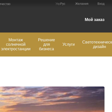
Укр
Рус
Желания
Вход
ичество
Мой заказ
Монтаж
Решение
Светотехничес
солнечной
для
Услуги
дизайн
электростанции
бизнеса