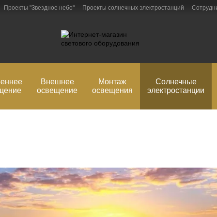
Проекты "Звездное небо"
Проекты солнечных электростанций
Сотрудн
рмация
Блог
Обмен и возврат
реннее
Внешнее
Монтаж
Солнечные
щение
освещение
освещения
электростанции