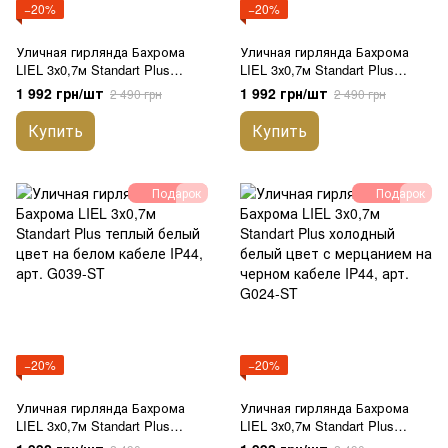
−20%
−20%
Уличная гирлянда Бахрома
Уличная гирлянда Бахрома
LIEL 3х0,7м Standart Plus
LIEL 3х0,7м Standart Plus
теплый белый цвет на черном
теплый белый цвет с
1 992 грн/шт
1 992 грн/шт
2 490 грн
2 490 грн
кабеле IP44, арт. G029-ST
мерцанием на белом кабеле
IP44, арт. G034-ST
Купить
Купить
Подарок
Подарок
−20%
−20%
Уличная гирлянда Бахрома
Уличная гирлянда Бахрома
LIEL 3х0,7м Standart Plus
LIEL 3х0,7м Standart Plus
теплый белый цвет на белом
холодный белый цвет с