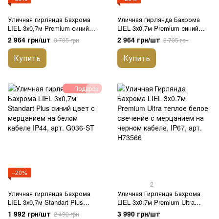
Уличная гирлянда Бахрома
Уличная гирлянда Бахрома
LIEL 3х0,7м Premium синий
LIEL 3х0,7м Premium синий
цвет на черном кабеле IP65,
цвет с мерцанием на белом
2 964 грн/шт
2 964 грн/шт
3 705 грн
3 705 грн
арт. G046-ST
кабеле IP65, арт. G0450-ST
Купить
Купить
Подарок
−20%
2
Уличная гирлянда Бахрома
Уличная Гирлянда Бахрома
LIEL 3х0,7м Standart Plus
LIEL 3х0.7м Premium Ultra
синий цвет с мерцанием на
теплое белое свечение с
1 992 грн/шт
3 990 грн/шт
2 490 грн