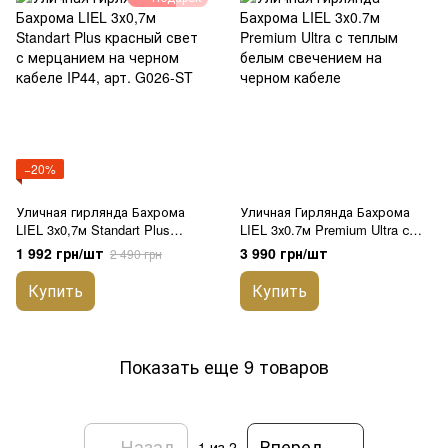
−20%
Уличная гирлянда Бахрома
Уличная Гирлянда Бахрома
LIEL 3х0,7м Standart Plus
LIEL 3х0.7м Premium Ultra с
красный свет с мерцанием на
теплым белым свечением на
1 992 грн/шт
3 990 грн/шт
2 490 грн
черном кабеле IP44, арт.
черном кабеле
G026-ST
Купить
Купить
Показать еще 9 товаров
Назад
Вперед
1
из 2