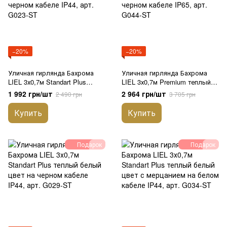
−20%
−20%
Уличная гирлянда Бахрома
Уличная гирлянда Бахрома
LIEL 3х0,7м Standart Plus
LIEL 3х0,7м Premium теплый
теплый белый свет с
белый цвет с мерцанием на
1 992 грн/шт
2 964 грн/шт
2 490 грн
3 705 грн
мерцанием на черном кабеле
черном кабеле IP65, арт.
IP44, арт. G023-ST
G044-ST
Купить
Купить
Подарок
Подарок