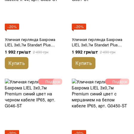
−20%
−20%
Уличная гирлянда Бахрома
Уличная гирлянда Бахрома
LIEL 3х0,7м Standart Plus
LIEL 3х0,7м Standart Plus
синий цвет с мерцанием на
синий свет на черном кабеле
1 992 грн/шт
1 992 грн/шт
2 490 грн
2 490 грн
черном кабеле IP44, арт.
IP44, арт. G031-ST
G025-ST
Купить
Купить
Подарок
Подарок
−20%
−20%