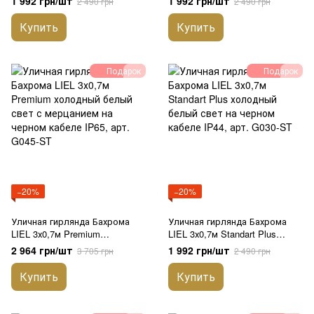
1 992 грн/шт
1 992 грн/шт
2 490 грн
2 490 грн
кабеле IP44, арт. G039-ST
мерцанием на черном кабеле
IP44, арт. G024-ST
Купить
Купить
Подарок
Подарок
−20%
−20%
Уличная гирлянда Бахрома
Уличная гирлянда Бахрома
LIEL 3х0,7м Premium
LIEL 3х0,7м Standart Plus
холодный белый свет с
холодный белый свет на
2 964 грн/шт
1 992 грн/шт
3 705 грн
2 490 грн
мерцанием на черном кабеле
черном кабеле IP44, арт.
IP65, арт. G045-ST
G030-ST
Купить
Купить