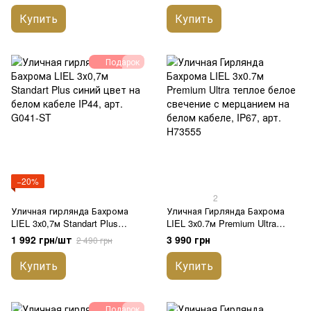
белом кабеле IP44, арт. G036-
мерцанием на черном кабеле,
ST
IP67, арт. H73566
Купить
Купить
Подарок
−20%
2
Уличная гирлянда Бахрома
Уличная Гирлянда Бахрома
LIEL 3х0,7м Standart Plus
LIEL 3х0.7м Premium Ultra
синий цвет на белом кабеле
теплое белое свечение с
1 992 грн/шт
3 990 грн
2 490 грн
IP44, арт. G041-ST
мерцанием на белом кабеле,
IP67, арт. H73555
Купить
Купить
Подарок