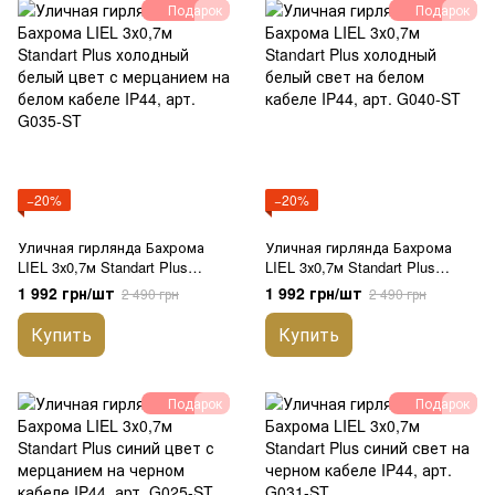
Подарок
Подарок
−20%
−20%
Уличная гирлянда Бахрома
Уличная гирлянда Бахрома
LIEL 3х0,7м Standart Plus
LIEL 3х0,7м Standart Plus
холодный белый цвет с
холодный белый свет на
1 992 грн/шт
1 992 грн/шт
2 490 грн
2 490 грн
мерцанием на белом кабеле
белом кабеле IP44, арт. G040-
IP44, арт. G035-ST
ST
Купить
Купить
Подарок
Подарок