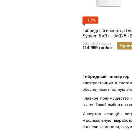
−13%
Гибридный инвертор Livol
System 5 кВт + АКБ 5 кВ
132 183 грн/шт
Купи
114 999 грн/шт
Гибридный инвертор L
электростанции и систе
обеспечивает полную эн
Главное преимущество и
выше. Такой выбор позво
Инвертор оснащён вст
максимальную выработк
солнечные панели, аккум