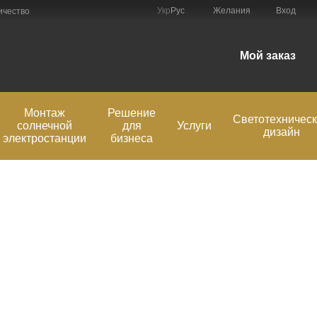
Укр
Рус
Желания
Вход
ичество
Мой заказ
Монтаж
Решение
Светотехничес
солнечной
для
Услуги
дизайн
электростанции
бизнеса