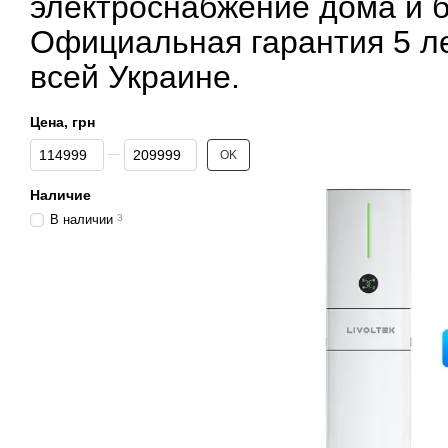
электроснабжение дома и б
Официальная гарантия 5 ле
всей Украине.
Цена, грн
От Цена, грн
До Цена, грн
OK
Наличие
В наличии
3