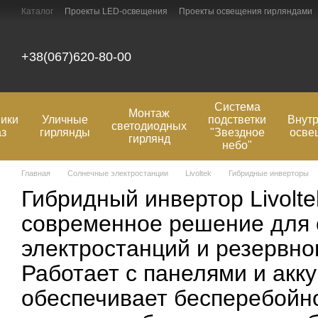
Перейти к основному контенту
Каталог
Проекты LED-освещения
Проекты освещения гирляндами
О нас
Оплата и доставка
Отзывы о магазине
Контактная инфо
+38(067)620-80-00
Система
Монтаж
ики
Уличные
подстветки
Внут
светодиодных
аз
гирлянды
"Звездное
осве
гирлянд
небо"
Главная
Солнечные электростанции
Livoltek
Гибридные инверторы
Гибридный инвертор Livolt
современное решение для
электростанций и резервно
Работает с панелями и акк
обеспечивает бесперебойн