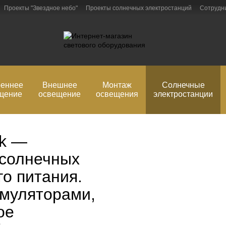
Проекты "Звездное небо"
Проекты солнечных электростанций
Сотрудн
рмация
Блог
Обмен и возврат
реннее
Внешнее
Монтаж
Солнечные
щение
освещение
освещения
электростанции
ek —
 солнечных
го питания.
умуляторами,
ое