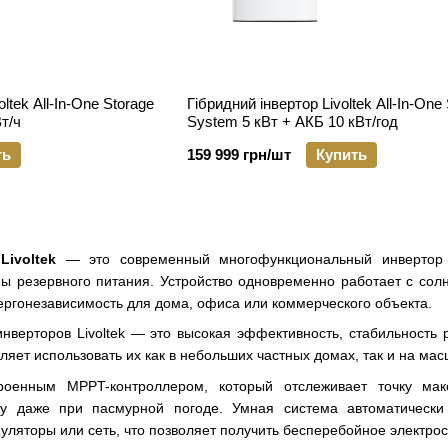
tek All-In-One Storage
Гібридний інвертор Livoltek All-In-One
т/ч
System 5 кВт + АКБ 10 кВт/год
ть
159 999 грн/шт
Купить
ivoltek
— это современный многофункциональный инвертор н
мы резервного питания. Устройство одновременно работает с со
ергонезависимость для дома, офиса или коммерческого объекта.
нверторов Livoltek — это высокая эффективность, стабильность 
ляет использовать их как в небольших частных домах, так и на м
роенным MPPT-контроллером, который отслеживает точку ма
у даже при пасмурной погоде. Умная система автоматически 
уляторы или сеть, что позволяет получить бесперебойное электро