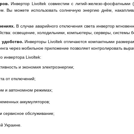
ров.
Инвертор Livoltek совместим с литий-железо-фосфатными (
м. Вы можете использовать солнечную энергию днём, накаплива
чениях.
В случае аварийного отключения света инвертор мгновенн
йства: освещение, холодильники, компьютеры, серверы, системы б
 удобство.
Инверторы Livoltek отличаются компактными размера
инга через мобильное приложение позволяет контролировать выраб
 инвертора Livoltek:
тивность и экономия электроэнергии;
та от отключений;
вом и автономном режимах;
ременных аккумуляторов;
 и сервисное обслуживание;
ей Украине.