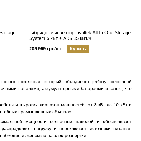
 Storage
Гибридный инвертор Livoltek All-In-One Storage
System 5 кВт + АКБ 15 кВт/ч
209 999 грн/шт
Купить
ового поколения, который объединяет работу солнечной
лнечными панелями, аккумуляторными батареями и сетью, что
работы и широкий диапазон мощностей: от 3 кВт до 10 кВт и
асштабных промышленных объектах.
ксимальной мощности солнечных панелей и обеспечивает
распределяет нагрузку и переключает источники питания:
снабжение и экономию на электроэнергии.