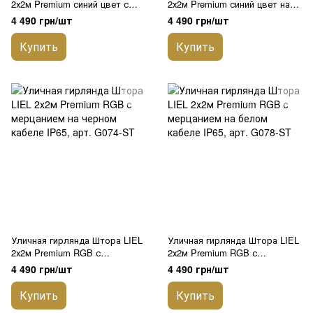
2х2м Premium синий цвет с
2х2м Premium синий цвет на
мерцанием на черном кабеле
белом кабеле Ip65, арт. G077-
4 490 грн/шт
4 490 грн/шт
IP65, арт. G073-ST
ST
Купить
Купить
Уличная гирлянда Штора LIEL
Уличная гирлянда Штора LIEL
2х2м Premium RGB с
2х2м Premium RGB с
мерцанием на черном кабеле
мерцанием на белом кабеле
4 490 грн/шт
4 490 грн/шт
IP65, арт. G074-ST
IP65, арт. G078-ST
Купить
Купить