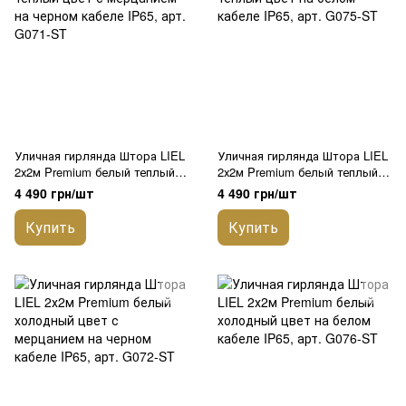
Уличная гирлянда Штора LIEL
Уличная гирлянда Штора LIEL
2х2м Premium белый теплый
2х2м Premium белый теплый
цвет с мерцанием на черном
цвет на белом кабеле IP65,
4 490 грн/шт
4 490 грн/шт
кабеле IP65, арт. G071-ST
арт. G075-ST
Купить
Купить