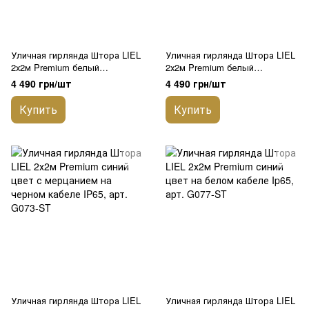
Уличная гирлянда Штора LIEL
Уличная гирлянда Штора LIEL
2х2м Premium белый
2х2м Premium белый
холодный цвет с мерцанием
холодный цвет на белом
4 490 грн/шт
4 490 грн/шт
на черном кабеле IP65, арт.
кабеле IP65, арт. G076-ST
G072-ST
Купить
Купить
Уличная гирлянда Штора LIEL
Уличная гирлянда Штора LIEL