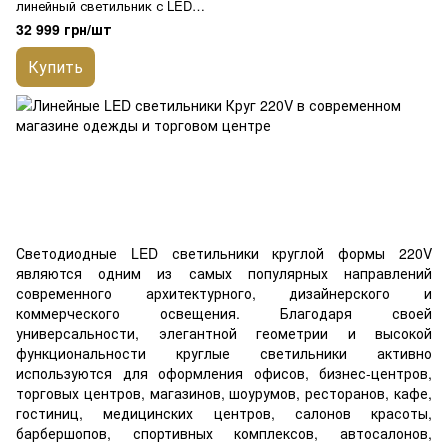
линейный светильник с LED
профиля Дабл круг LIEL
32 999 грн/шт
1000х70х40мм/800х70х40мм
220V Premium, арт. L0075
Купить
Светодиодные LED светильники круглой формы 220V
являются одним из самых популярных направлений
современного архитектурного, дизайнерского и
коммерческого освещения. Благодаря своей
универсальности, элегантной геометрии и высокой
функциональности круглые светильники активно
используются для оформления офисов, бизнес-центров,
торговых центров, магазинов, шоурумов, ресторанов, кафе,
гостиниц, медицинских центров, салонов красоты,
барбершопов, спортивных комплексов, автосалонов,