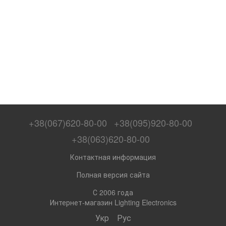
+38(067)620-80-00
+38(095)920-80-00
+38(063)620-80-00
Контактная информация
Полная версия сайта
С 2006 года
Интернет-магазин Lighting Electronics
Укр
Рус