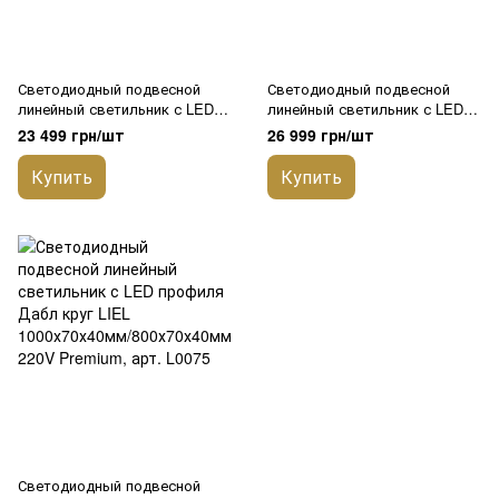
Светодиодный подвесной
Светодиодный подвесной
линейный светильник с LED
линейный светильник с LED
профиля Круг LIEL
профиля Круг LIEL
23 499 грн/шт
26 999 грн/шт
1200х70х40мм підвісний коло
1500х70х40мм 220V Premium,
220V Premium, арт. L0054
арт. L0055
Купить
Купить
Светодиодный подвесной