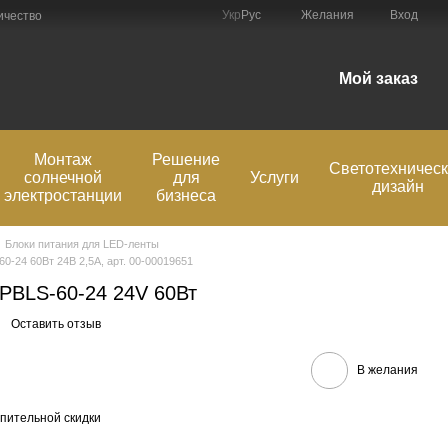
Укр
Рус
Желания
Вход
ичество
Мой заказ
Монтаж
Решение
Светотехничес
солнечной
для
Услуги
дизайн
электростанции
бизнеса
Блоки питания для LED-ленты
0-24 60Вт 24В 2,5А, арт. 00-00019651
PBLS-60-24 24V 60Вт
Оставить отзыв
В желания
пительной скидки