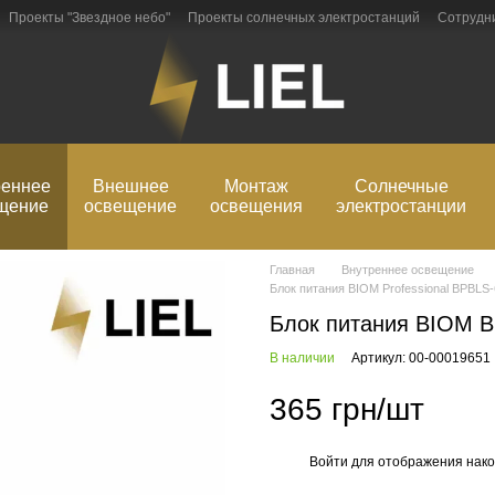
Проекты "Звездное небо"
Проекты солнечных электростанций
Сотрудн
рмация
Блог
Обмен и возврат
реннее
Внешнее
Монтаж
Солнечные
щение
освещение
освещения
электростанции
Главная
Внутреннее освещение
Блок питания BIOM Professional BPBLS-6
Блок питания BIOM B
В наличии
Артикул: 00-00019651
365 грн/шт
Войти
для отображения нако
%