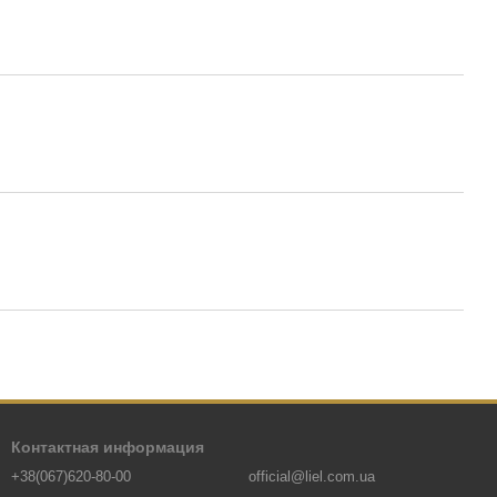
Контактная информация
+38(067)620-80-00
official@liel.com.ua