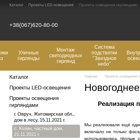
Перейти к основному контенту
Каталог
Проекты LED-освещения
Проекты освещения гирляндами
О нас
Оплата и доставка
Отзывы о магазине
Контактная инфо
+38(067)620-80-00
Система
Монтаж
ики
Уличные
подстветки
Внут
светодиодных
аз
гирлянды
"Звездное
осве
гирлянд
небо"
Каталог
Главная
Проекты освещения 
Новогоднее
Проекты LED-освещения
Проекты освещения
Реализация п
гирляндами
г. Овруч, Житомирская обл.,
дом в лесу, 15.11.2021 г.
Мы реализовали ещё оди
с. Козин, частный дом,
включало не только фаса
21.11.2021 г.
использовались тёплые 