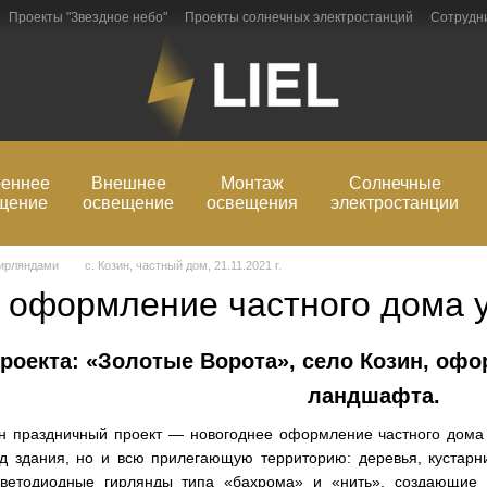
Проекты "Звездное небо"
Проекты солнечных электростанций
Сотрудн
рмация
Блог
Обмен и возврат
реннее
Внешнее
Монтаж
Солнечные
щение
освещение
освещения
электростанции
гирляндами
с. Козин, частный дом, 21.11.2021 г.
 оформление частного дома 
роекта: «Золотые Ворота», село Козин, оф
ландшафта.
н праздничный проект — новогоднее оформление частного дома
д здания, но и всю прилегающую территорию: деревья, кустарн
светодиодные гирлянды типа «бахрома» и «нить», создающие