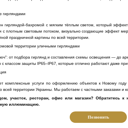
 гирляндой-бахромой с мягким тёплым светом, который эффектн
 с плотным световым потоком, визуально создающие эффект мерц
тной праздничной картины по всей территории.
люч": от подбора гирлянд и составления схемы освещения — до а
 с классом защиты IP65–IP67, которые отлично работают даже при
т комплексные услуги по оформлению объектов к Новому году
о всей территории Украины. Мы работаем с частными заказами и 
дом, участок, ресторан, офис или магазин? Обратитесь 
чную иллюминацию.
Позвонить