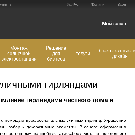
Укр
Рус
Желания
Вход
ичество
Мой заказ
Монтаж
Решение
Светотехничес
солнечной
для
Услуги
дизайн
электростанции
бизнеса
уличными гирляндами
ормление гирляндами частного дома и
 с помощью профессиональных уличных гирлянд. Украшение
ики, забор и декоративные элементы. В основе оформления
 по-настоящему волшебную атмосферу уюта и новогоднего