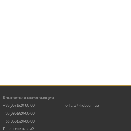
Контактная информация
+38(067)620-80-00
official@liel.com.ua
+38(095)920-80-00
+38(063)620-80-00
Перезвонить вам?