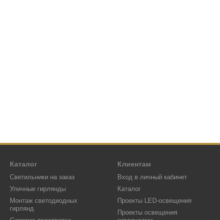
Каталог
Клиентам
Светильники на заказ
Вход в личный кабинет
Уличные гирлянды
Каталог
Монтаж светодиодных
Проекты LED-освещения
гирлянд
Проекты освещения