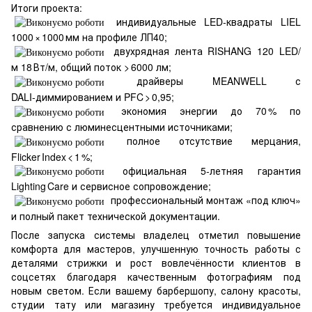
Итоги проекта:
индивидуальные LED‑квадраты LIEL
1000 × 1000 мм на профиле ЛП40;
двухрядная лента RISHANG 120 LED/
м 18 Вт/м, общий поток > 6000 лм;
драйверы MEANWELL с
DALI‑диммированием и PFC > 0,95;
экономия энергии до 70 % по
сравнению с люминесцентными источниками;
полное отсутствие мерцания,
Flicker Index < 1 %;
официальная 5‑летняя гарантия
Lighting Care и сервисное сопровождение;
профессиональный монтаж «под ключ»
и полный пакет технической документации.
После запуска системы владелец отметил повышение
комфорта для мастеров, улучшенную точность работы с
деталями стрижки и рост вовлечённости клиентов в
соцсетях благодаря качественным фотографиям под
новым светом. Если вашему барбершопу, салону красоты,
студии тату или магазину требуется индивидуальное